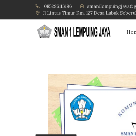
085286113196
sman1lempuingjaya@g
Jl Lintas Timur Km. 127 Desa Lubuk Seber
Ho