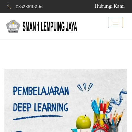
Hubungi Kami
085286113196