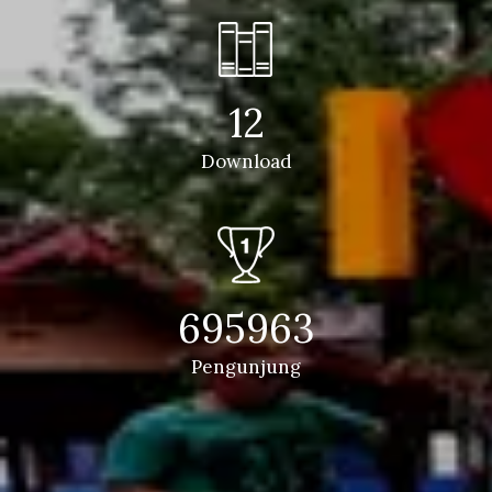
12
Download
695963
Pengunjung