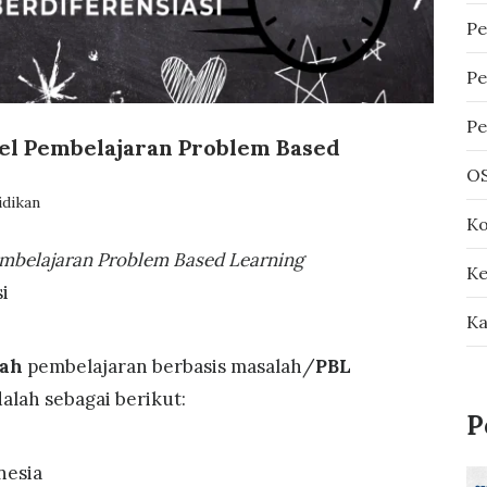
Pe
Pe
Pe
l Pembelajaran Problem Based
OS
idikan
Ko
mbelajaran Problem Based Learning
K
i
Ka
kah
pembelajaran berbasis masalah/
PBL
alah sebagai berikut:
P
nesia