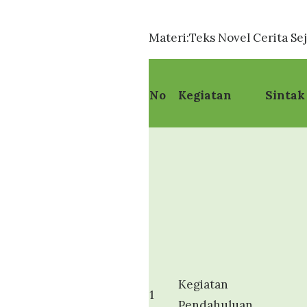
Materi:Teks Novel Cerita Se
No
Kegiatan
Sintak
Kegiatan
1
Pendahuluan