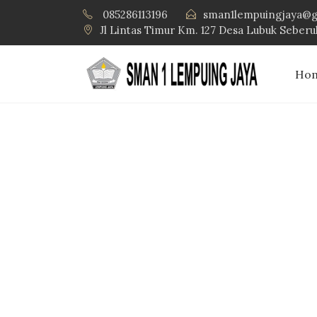
085286113196
sman1lempuingjaya@g
Jl Lintas Timur Km. 127 Desa Lubuk Seber
Ho