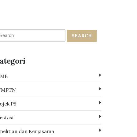
SEARCH
ategori
PMB
NMPTN
ojek P5
estasi
nelitian dan Kerjasama