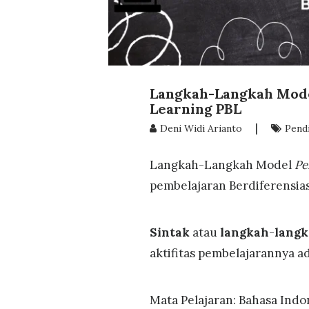
Langkah-Langkah Mode
Learning PBL
|
Deni Widi Arianto
Pend
Langkah-Langkah Model
Pe
pembelajaran Berdiferensias
Sintak
atau
langkah
-
lang
aktifitas pembelajarannya ad
Mata Pelajaran: Bahasa Indo