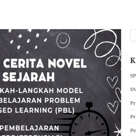
K
S
S
Pr
Pr
Pe