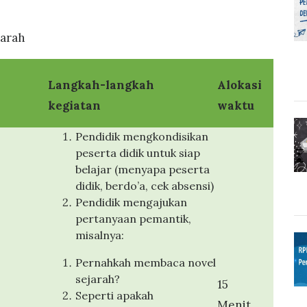
jarah
Langkah-langkah
Alokasi
kegiatan
waktu
Pendidik mengkondisikan
peserta didik untuk siap
belajar (menyapa peserta
didik, berdo’a, cek absensi)
Pendidik mengajukan
pertanyaan pemantik,
misalnya:
Pernahkah membaca novel
sejarah?
15
Seperti apakah
Menit