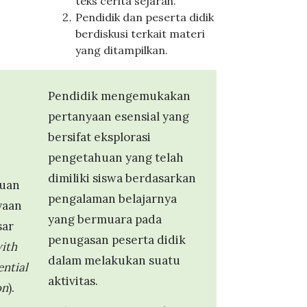
teks cerita sejarah.
Pendidik dan peserta didik
berdiskusi terkait materi
yang ditampilkan.
Pendidik mengemukakan
pertanyaan esensial yang
bersifat eksplorasi
pengetahuan yang telah
dimiliki siswa berdasarkan
uan
pengalaman belajarnya
yaan
yang bermuara pada
ar
penugasan peserta didik
with
dalam melakukan suatu
ential
aktivitas.
on
).