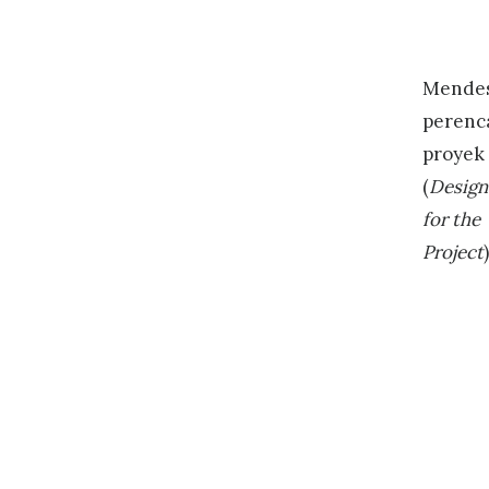
Mendes
perenc
proyek
(
Design
for the
Project
)