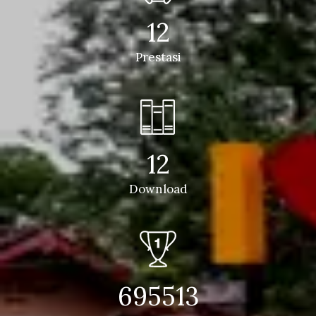
12
Prestasi
12
Download
695513