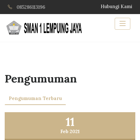
Hubungi Kami
085286113196
Pengumuman
Pengumuman Terbaru
11
Feb 2021