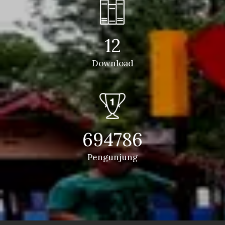
12
Download
694786
Pengunjung